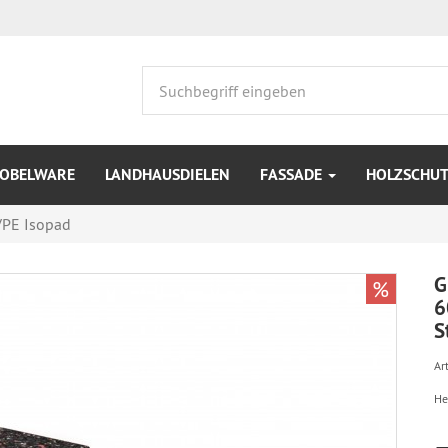
OBELWARE
LANDHAUSDIELEN
FASSADE
HOLZSCHUT
PE Isopad
G
%
6
S
Art
He