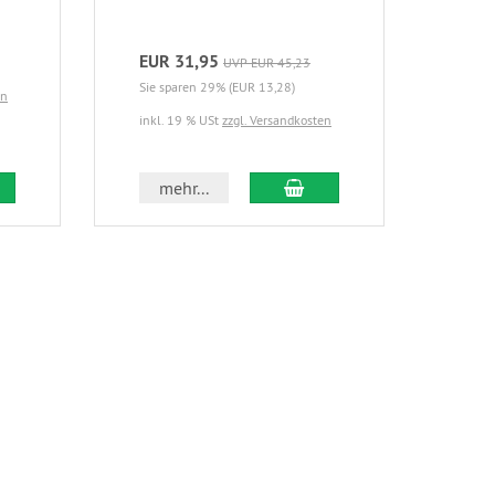
oder
in d
EUR 31,95
EUR
UVP EUR 45,23
Sie sparen 29% (EUR 13,28)
Sie s
en
inkl. 19 % USt
zzgl. Versandkosten
EUR 8
inkl.
 den Warenkorb
In den Warenkorb
mehr...
m