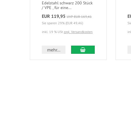
Edelstahl schwarz 200 Stück
/ VPE , für eine...
EUR 119,95
E
UVP EUR 169,41
Sie sparen 29% (EUR 49,46)
Si
inkl. 19 % USt
zzgl. Versandkosten
in
In den Warenkorb
mehr...