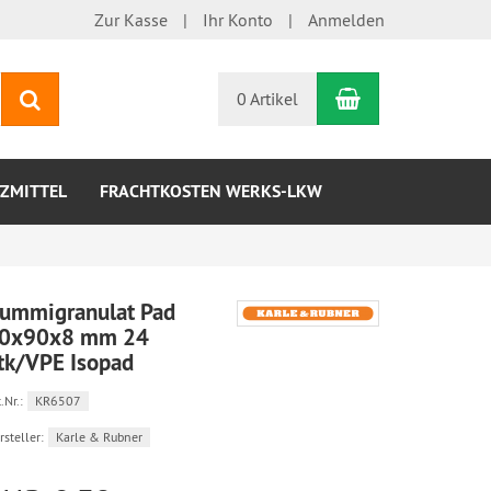
Zur Kasse
Ihr Konto
Anmelden
Warenkorb
Suchen
0 Artikel
ZMITTEL
FRACHTKOSTEN WERKS-LKW
ummigranulat Pad
0x90x8 mm 24
tk/VPE Isopad
.Nr.:
KR6507
rsteller:
Karle & Rubner