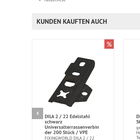
KUNDEN KAUFTEN AUCH
%
DILA 2 / 22 Edelstahl
D
schwarz
S
Universalterrassenverbin
g
der 200 Stück / VPE
H
T
FIXINGWORLD DILA 2 / 22