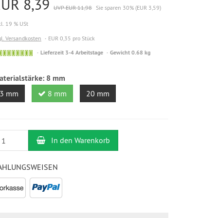
EUR 8,39
UVP EUR 11,98
Sie sparen 30% (EUR 3,59)
kl. 19 % USt
gl. Versandkosten
EUR 0,35 pro Stück
Sofort
Lieferzeit 3-4 Arbeitstage
Gewicht 0.68 kg
versandfähig,
ausreichende
aterialstärke:
8 mm
Stückzahl
3 mm
8 mm
20 mm
nzahl
In den Warenkorb
AHLUNGSWEISEN