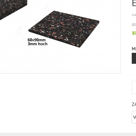
in
zz
M
A
Z