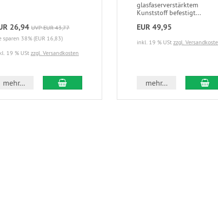
glasfaserverstärktem
Kunststoff befestigt...
UR 26,94
EUR 49,95
UVP EUR 43,77
e sparen 38% (EUR 16,83)
inkl. 19 % USt
zzgl. Versandkost
kl. 19 % USt
zzgl. Versandkosten
In den Warenkorb
In
mehr...
mehr...