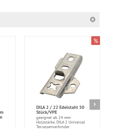
%
DILA 2 / 22 Edelstahl 50
Dou
mm
Stück/VPE
Pfo
mm
geho
geeignet ab 24 mm
lan
Holzstärke. DILA 2 Universal
Terrassenverbinder
kein