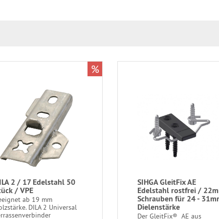
%
ILA 2 / 17 Edelstahl 50
SIHGA GleitFix AE
tück / VPE
Edelstahl rostfrei / 22
Schrauben für 24 - 31
eeignet ab 19 mm
Dielenstärke
olzstärke. DILA 2 Universal
errassenverbinder
Der GleitFix® AE aus